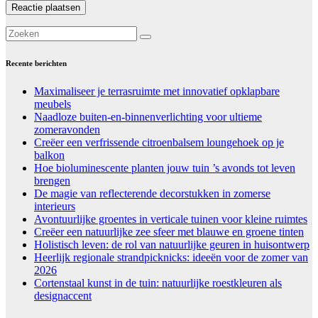
Recente berichten
Maximaliseer je terrasruimte met innovatief opklapbare
meubels
Naadloze buiten-en-binnenverlichting voor ultieme
zomeravonden
Creëer een verfrissende citroenbalsem loungehoek op je
balkon
Hoe bioluminescente planten jouw tuin ’s avonds tot leven
brengen
De magie van reflecterende decorstukken in zomerse
interieurs
Avontuurlijke groentes in verticale tuinen voor kleine ruimtes
Creëer een natuurlijke zee sfeer met blauwe en groene tinten
Holistisch leven: de rol van natuurlijke geuren in huisontwerp
Heerlijk regionale strandpicknicks: ideeën voor de zomer van
2026
Cortenstaal kunst in de tuin: natuurlijke roestkleuren als
designaccent