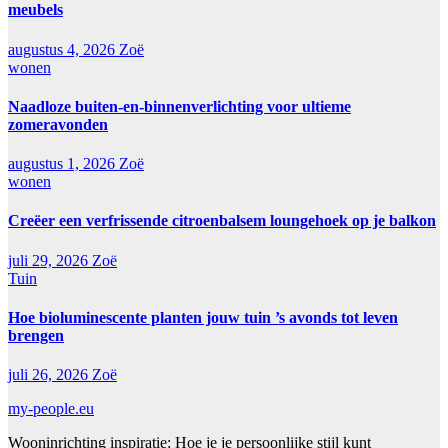
meubels
augustus 4, 2026
Zoë
wonen
Naadloze buiten-en-binnenverlichting voor ultieme
zomeravonden
augustus 1, 2026
Zoë
wonen
Creëer een verfrissende citroenbalsem loungehoek op je balkon
juli 29, 2026
Zoë
Tuin
Hoe bioluminescente planten jouw tuin ’s avonds tot leven
brengen
juli 26, 2026
Zoë
my-people.eu
Wooninrichting inspiratie: Hoe je je persoonlijke stijl kunt