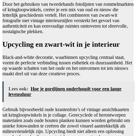
Door het gebruiken van tweedehands fotolijsten van rommelmarkten
of kringloopwinkels, creëer je een mix van oud en nieuw die
letterlijk geschiedenis vertelt. Het combineren van zwart-wit
fotografie met vintage interieurstijlen versterkt het gevoel van
authenticiteit en kan eenvoudige ruimtes omtoveren tot sfeervolle,
nostalgische plekken.
Upcycling en zwart-wit in je interieur
Black-and-white decoratie, waarbinnen upcycling centraal staat,
vormt de perfecte verbinding tussen esthetiek en duurzaamheid. Het
op waarde schatten van het oude en het omvormen tot iets nieuws
maakt deel uit van deze creatieve proces.
Lees ook:
Hoe je gordijnen onderhoudt voor een lange
levensduur
Gebruik bijvoorbeeld oude krantenfoto’s of vintage ansichtkaarten
uit kringloopwinkels in je collage. Gerecyclede of herontworpen
materialen zoals oude houten planken kunnen worden gebruikt om
unieke fotowanden te creëren die zowel visueel aantrekkelijk als
milieuvriendelijk zijn. Upcycling biedt niet alleen een oplossing