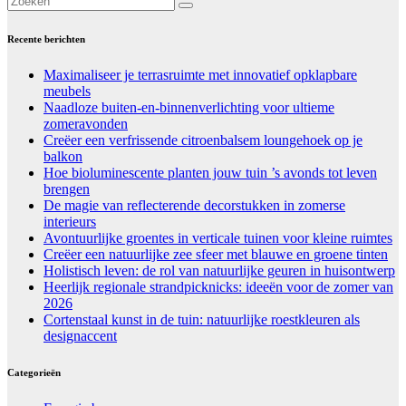
Recente berichten
Maximaliseer je terrasruimte met innovatief opklapbare
meubels
Naadloze buiten-en-binnenverlichting voor ultieme
zomeravonden
Creëer een verfrissende citroenbalsem loungehoek op je
balkon
Hoe bioluminescente planten jouw tuin ’s avonds tot leven
brengen
De magie van reflecterende decorstukken in zomerse
interieurs
Avontuurlijke groentes in verticale tuinen voor kleine ruimtes
Creëer een natuurlijke zee sfeer met blauwe en groene tinten
Holistisch leven: de rol van natuurlijke geuren in huisontwerp
Heerlijk regionale strandpicknicks: ideeën voor de zomer van
2026
Cortenstaal kunst in de tuin: natuurlijke roestkleuren als
designaccent
Categorieën