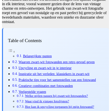
in elk interieur, vooral wanneer gezien door de lens van vintage
charme en retro-ontwerpen. Het gebruik van zwart-wit fotografie
roept een gevoel van nostalgie op en past perfect bij gerecyclede of
tweedehands materialen, waardoor een unieke en duurzame sfeer
ontstaat.
Table of Contents
Belangrijkste punten
Waarom zwart-wit fotowanden een retro gevoel geven
Upcycling en zwart-wit in je interieur
Inspiratie uit het verleden: klassiekers in zwart-wit
Praktische tips voor het samenstellen van een fotowand
Creatieve combinaties met fotowanden
Veelgestelde vragen
Welke stijlen passen bij zwart-wit fotowanden?
Waar vind ik vintage fotolijsten?
Hoe kan ik upcycling toepassen bij mijn fotowand?