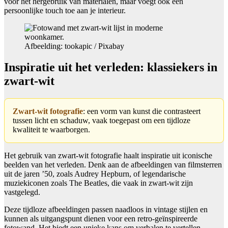
voor het hergebruik van materialen, maar voegt ook een
persoonlijke touch toe aan je interieur.
Afbeelding: tookapic / Pixabay
Inspiratie uit het verleden: klassiekers in
zwart-wit
Zwart-wit fotografie
: een vorm van kunst die contrasteert
tussen licht en schaduw, vaak toegepast om een tijdloze
kwaliteit te waarborgen.
Het gebruik van zwart-wit fotografie haalt inspiratie uit iconische
beelden van het verleden. Denk aan de afbeeldingen van filmsterren
uit de jaren ’50, zoals Audrey Hepburn, of legendarische
muziekiconen zoals The Beatles, die vaak in zwart-wit zijn
vastgelegd.
Deze tijdloze afbeeldingen passen naadloos in vintage stijlen en
kunnen als uitgangspunt dienen voor een retro-geïnspireerde
fotowand. Het biedt een unieke kans om verhalen te vertellen