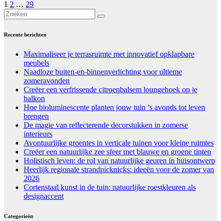
1
2
…
29
Recente berichten
Maximaliseer je terrasruimte met innovatief opklapbare
meubels
Naadloze buiten-en-binnenverlichting voor ultieme
zomeravonden
Creëer een verfrissende citroenbalsem loungehoek op je
balkon
Hoe bioluminescente planten jouw tuin ’s avonds tot leven
brengen
De magie van reflecterende decorstukken in zomerse
interieurs
Avontuurlijke groentes in verticale tuinen voor kleine ruimtes
Creëer een natuurlijke zee sfeer met blauwe en groene tinten
Holistisch leven: de rol van natuurlijke geuren in huisontwerp
Heerlijk regionale strandpicknicks: ideeën voor de zomer van
2026
Cortenstaal kunst in de tuin: natuurlijke roestkleuren als
designaccent
Categorieën