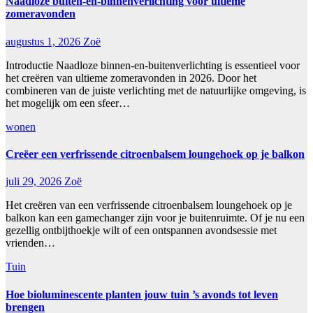
Naadloze buiten-en-binnenverlichting voor ultieme
zomeravonden
augustus 1, 2026
Zoë
Introductie Naadloze binnen-en-buitenverlichting is essentieel voor
het creëren van ultieme zomeravonden in 2026. Door het
combineren van de juiste verlichting met de natuurlijke omgeving, is
het mogelijk om een sfeer…
wonen
Creëer een verfrissende citroenbalsem loungehoek op je balkon
juli 29, 2026
Zoë
Het creëren van een verfrissende citroenbalsem loungehoek op je
balkon kan een gamechanger zijn voor je buitenruimte. Of je nu een
gezellig ontbijthoekje wilt of een ontspannen avondsessie met
vrienden…
Tuin
Hoe bioluminescente planten jouw tuin ’s avonds tot leven
brengen