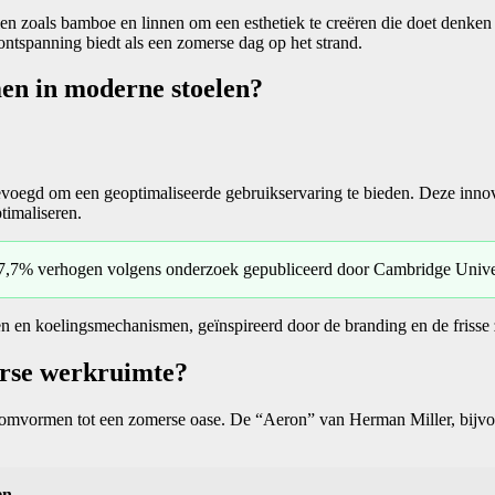
len zoals bamboe en linnen om een esthetiek te creëren die doet denken
ontspanning biedt als een zomerse dag op het strand.
en in moderne stoelen?
oegd om een geoptimaliseerde gebruikservaring te bieden. Deze innov
timaliseren.
17,7% verhogen volgens onderzoek gepubliceerd door Cambridge Univer
n koelingsmechanismen, geïnspireerd door de branding en de frisse zee
erse werkruimte?
n omvormen tot een zomerse oase. De “Aeron” van Herman Miller, bijv
en