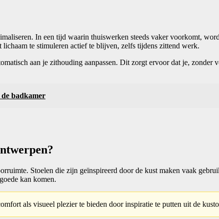
nimaliseren. In een tijd waarin thuiswerken steeds vaker voorkomt, word
chaam te stimuleren actief te blijven, zelfs tijdens zittend werk.
matisch aan je zithouding aanpassen. Dit zorgt ervoor dat je, zonder veel 
r de badkamer
lontwerpen?
orruimte. Stoelen die zijn geïnspireerd door de kust maken vaak gebrui
n goede kan komen.
mfort als visueel plezier te bieden door inspiratie te putten uit de kus