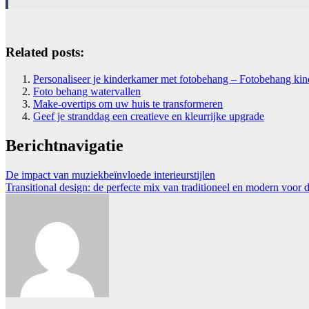
Related posts:
Personaliseer je kinderkamer met fotobehang – Fotobehang ki
Foto behang watervallen
Make-overtips om uw huis te transformeren
Geef je stranddag een creatieve en kleurrijke upgrade
Berichtnavigatie
De impact van muziekbeïnvloede interieurstijlen
Transitional design: de perfecte mix van traditioneel en modern voor d