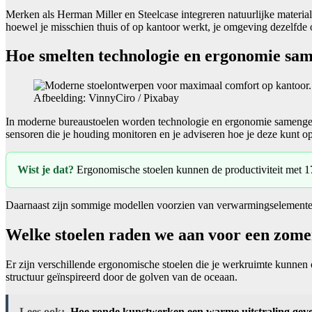
Merken als Herman Miller en Steelcase integreren natuurlijke materia
hoewel je misschien thuis of op kantoor werkt, je omgeving dezelfde 
Hoe smelten technologie en ergonomie sam
Afbeelding: VinnyCiro / Pixabay
In moderne bureaustoelen worden technologie en ergonomie samengev
sensoren die je houding monitoren en je adviseren hoe je deze kunt op
Wist je dat?
Ergonomische stoelen kunnen de productiviteit met 
Daarnaast zijn sommige modellen voorzien van verwarmingselementen e
Welke stoelen raden we aan voor een zom
Er zijn verschillende ergonomische stoelen die je werkruimte kunne
structuur geïnspireerd door de golven van de oceaan.
Lees ook:
Hoe ronde kunstwerken een warme uitstraling gev