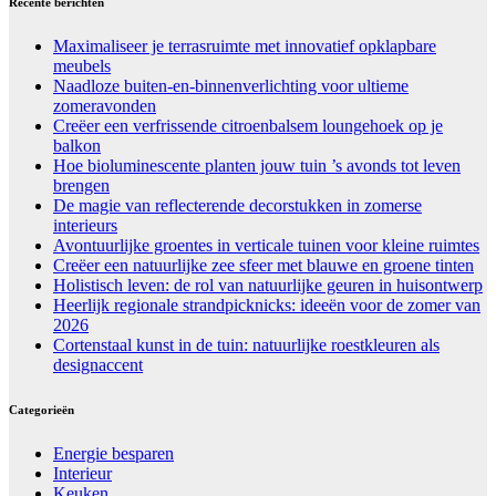
Recente berichten
Maximaliseer je terrasruimte met innovatief opklapbare
meubels
Naadloze buiten-en-binnenverlichting voor ultieme
zomeravonden
Creëer een verfrissende citroenbalsem loungehoek op je
balkon
Hoe bioluminescente planten jouw tuin ’s avonds tot leven
brengen
De magie van reflecterende decorstukken in zomerse
interieurs
Avontuurlijke groentes in verticale tuinen voor kleine ruimtes
Creëer een natuurlijke zee sfeer met blauwe en groene tinten
Holistisch leven: de rol van natuurlijke geuren in huisontwerp
Heerlijk regionale strandpicknicks: ideeën voor de zomer van
2026
Cortenstaal kunst in de tuin: natuurlijke roestkleuren als
designaccent
Categorieën
Energie besparen
Interieur
Keuken