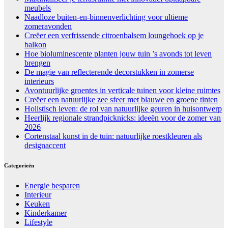
meubels
Naadloze buiten-en-binnenverlichting voor ultieme
zomeravonden
Creëer een verfrissende citroenbalsem loungehoek op je
balkon
Hoe bioluminescente planten jouw tuin ’s avonds tot leven
brengen
De magie van reflecterende decorstukken in zomerse
interieurs
Avontuurlijke groentes in verticale tuinen voor kleine ruimtes
Creëer een natuurlijke zee sfeer met blauwe en groene tinten
Holistisch leven: de rol van natuurlijke geuren in huisontwerp
Heerlijk regionale strandpicknicks: ideeën voor de zomer van
2026
Cortenstaal kunst in de tuin: natuurlijke roestkleuren als
designaccent
Categorieën
Energie besparen
Interieur
Keuken
Kinderkamer
Lifestyle