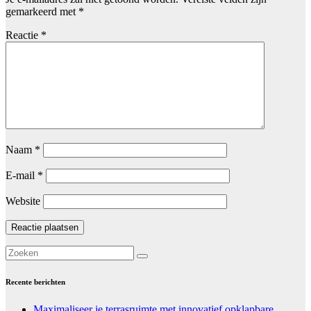
gemarkeerd met
*
Reactie
*
Naam
*
E-mail
*
Website
Recente berichten
Maximaliseer je terrasruimte met innovatief opklapbare