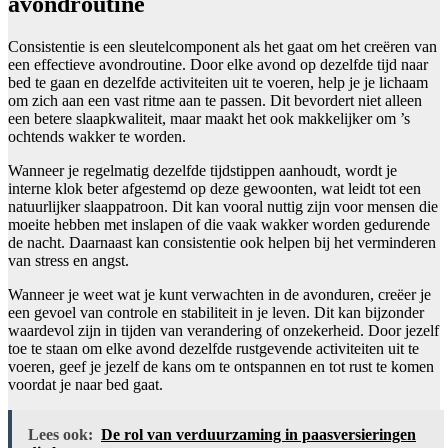
avondroutine
Consistentie is een sleutelcomponent als het gaat om het creëren van
een effectieve avondroutine. Door elke avond op dezelfde tijd naar
bed te gaan en dezelfde activiteiten uit te voeren, help je je lichaam
om zich aan een vast ritme aan te passen. Dit bevordert niet alleen
een betere slaapkwaliteit, maar maakt het ook makkelijker om ’s
ochtends wakker te worden.
Wanneer je regelmatig dezelfde tijdstippen aanhoudt, wordt je
interne klok beter afgestemd op deze gewoonten, wat leidt tot een
natuurlijker slaappatroon. Dit kan vooral nuttig zijn voor mensen die
moeite hebben met inslapen of die vaak wakker worden gedurende
de nacht. Daarnaast kan consistentie ook helpen bij het verminderen
van stress en angst.
Wanneer je weet wat je kunt verwachten in de avonduren, creëer je
een gevoel van controle en stabiliteit in je leven. Dit kan bijzonder
waardevol zijn in tijden van verandering of onzekerheid. Door jezelf
toe te staan om elke avond dezelfde rustgevende activiteiten uit te
voeren, geef je jezelf de kans om te ontspannen en tot rust te komen
voordat je naar bed gaat.
Lees ook:
De rol van verduurzaming in paasversieringen