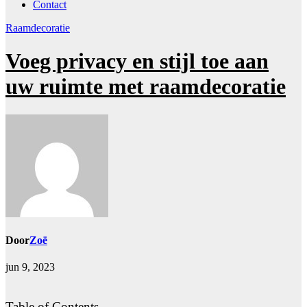
Contact
Raamdecoratie
Voeg privacy en stijl toe aan
uw ruimte met raamdecoratie
Door
Zoë
jun 9, 2023
Table of Contents