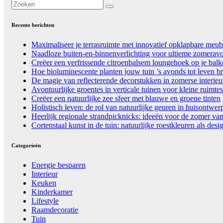
Recente berichten
Maximaliseer je terrasruimte met innovatief opklapbare meub
Naadloze buiten-en-binnenverlichting voor ultieme zomerav
Creëer een verfrissende citroenbalsem loungehoek op je bal
Hoe bioluminescente planten jouw tuin ’s avonds tot leven b
De magie van reflecterende decorstukken in zomerse interieu
Avontuurlijke groentes in verticale tuinen voor kleine ruimtes
Creëer een natuurlijke zee sfeer met blauwe en groene tinten
Holistisch leven: de rol van natuurlijke geuren in huisontwer
Heerlijk regionale strandpicknicks: ideeën voor de zomer va
Cortenstaal kunst in de tuin: natuurlijke roestkleuren als des
Categorieën
Energie besparen
Interieur
Keuken
Kinderkamer
Lifestyle
Raamdecoratie
Tuin