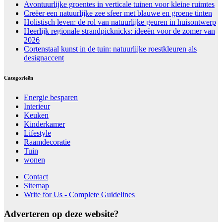
Avontuurlijke groentes in verticale tuinen voor kleine ruimtes
Creëer een natuurlijke zee sfeer met blauwe en groene tinten
Holistisch leven: de rol van natuurlijke geuren in huisontwerp
Heerlijk regionale strandpicknicks: ideeën voor de zomer van
2026
Cortenstaal kunst in de tuin: natuurlijke roestkleuren als
designaccent
Categorieën
Energie besparen
Interieur
Keuken
Kinderkamer
Lifestyle
Raamdecoratie
Tuin
wonen
Contact
Sitemap
Write for Us - Complete Guidelines
Adverteren op deze website?