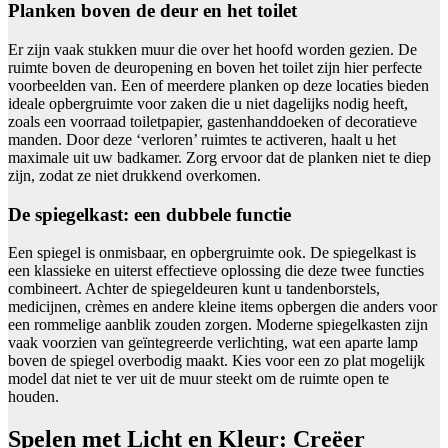
Planken boven de deur en het toilet
Er zijn vaak stukken muur die over het hoofd worden gezien. De
ruimte boven de deuropening en boven het toilet zijn hier perfecte
voorbeelden van. Een of meerdere planken op deze locaties bieden
ideale opbergruimte voor zaken die u niet dagelijks nodig heeft,
zoals een voorraad toiletpapier, gastenhanddoeken of decoratieve
manden. Door deze ‘verloren’ ruimtes te activeren, haalt u het
maximale uit uw badkamer. Zorg ervoor dat de planken niet te diep
zijn, zodat ze niet drukkend overkomen.
De spiegelkast: een dubbele functie
Een spiegel is onmisbaar, en opbergruimte ook. De spiegelkast is
een klassieke en uiterst effectieve oplossing die deze twee functies
combineert. Achter de spiegeldeuren kunt u tandenborstels,
medicijnen, crèmes en andere kleine items opbergen die anders voor
een rommelige aanblik zouden zorgen. Moderne spiegelkasten zijn
vaak voorzien van geïntegreerde verlichting, wat een aparte lamp
boven de spiegel overbodig maakt. Kies voor een zo plat mogelijk
model dat niet te ver uit de muur steekt om de ruimte open te
houden.
Spelen met Licht en Kleur: Creëer