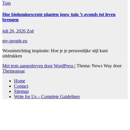
Tuin
Hoe bioluminescente planten jouw tuin ’s avonds tot leven
brengen
juli 26, 2026
Zoë
my-people.eu
Wooninrichting inspiratie: Hoe je je persoonlijke stijl kunt
uitdrukken
Met trots aangedreven door WordPress
|
Thema: News Way door
Themeansar
.
Home
Contact
Sitemap
Write for Us – Complete Guidelines