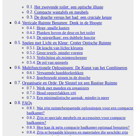
Het zwevende toilet: een optische illusie
Compacte wastafels en meubels
De douche versus het bad: een cruciale keuze
Verticale Ruimte Benutten: Denk in de Hoogte
Hoge, smalle kasten
Planken boven de deur en het toilet
De spiegelkast: een dubbele functie
Spelen met Licht en Kleur: Creëer Optische Ruimte
De kracht van lichte kleuren
Grote tegels, minder voegen
Verlichting als ruimteschepper
De rol van spiegels
Multifunctionele Oplossingen: De Kunst van het Combineren
Verwarmde handdoekrekken
Ingebouwde nissen in de douche
Organisatie en Orde: De Sleutel tot een Rustige Ruimte
Werk met manden en organizers
Houd oppervlakken vrij
Een minimalistische aanpak: minder is meer
FAQs
Wat zijn ruimtebesparende oplossingen voor een compacte
badkamer?
Zijn er speciale meubels en accessoires voor compacte
badkamers?
Hoe kan ik mijn compacte badkamer optimaal benutten?
Zijn er bepaalde kleuren en materialen die geschikt zijn