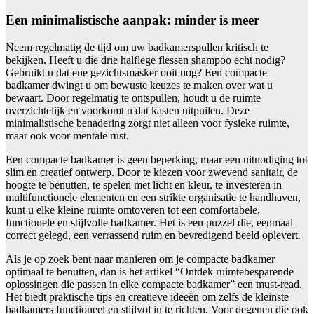
Een minimalistische aanpak: minder is meer
Neem regelmatig de tijd om uw badkamerspullen kritisch te
bekijken. Heeft u die drie halflege flessen shampoo echt nodig?
Gebruikt u dat ene gezichtsmasker ooit nog? Een compacte
badkamer dwingt u om bewuste keuzes te maken over wat u
bewaart. Door regelmatig te ontspullen, houdt u de ruimte
overzichtelijk en voorkomt u dat kasten uitpuilen. Deze
minimalistische benadering zorgt niet alleen voor fysieke ruimte,
maar ook voor mentale rust.
Een compacte badkamer is geen beperking, maar een uitnodiging tot
slim en creatief ontwerp. Door te kiezen voor zwevend sanitair, de
hoogte te benutten, te spelen met licht en kleur, te investeren in
multifunctionele elementen en een strikte organisatie te handhaven,
kunt u elke kleine ruimte omtoveren tot een comfortabele,
functionele en stijlvolle badkamer. Het is een puzzel die, eenmaal
correct gelegd, een verrassend ruim en bevredigend beeld oplevert.
Als je op zoek bent naar manieren om je compacte badkamer
optimaal te benutten, dan is het artikel “Ontdek ruimtebesparende
oplossingen die passen in elke compacte badkamer” een must-read.
Het biedt praktische tips en creatieve ideeën om zelfs de kleinste
badkamers functioneel en stijlvol in te richten. Voor degenen die ook