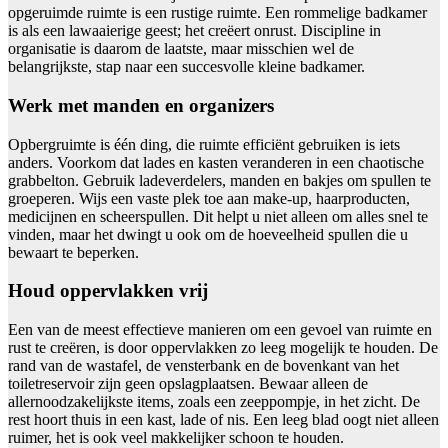
opgeruimde ruimte is een rustige ruimte. Een rommelige badkamer
is als een lawaaierige geest; het creëert onrust. Discipline in
organisatie is daarom de laatste, maar misschien wel de
belangrijkste, stap naar een succesvolle kleine badkamer.
Werk met manden en organizers
Opbergruimte is één ding, die ruimte efficiënt gebruiken is iets
anders. Voorkom dat lades en kasten veranderen in een chaotische
grabbelton. Gebruik ladeverdelers, manden en bakjes om spullen te
groeperen. Wijs een vaste plek toe aan make-up, haarproducten,
medicijnen en scheerspullen. Dit helpt u niet alleen om alles snel te
vinden, maar het dwingt u ook om de hoeveelheid spullen die u
bewaart te beperken.
Houd oppervlakken vrij
Een van de meest effectieve manieren om een gevoel van ruimte en
rust te creëren, is door oppervlakken zo leeg mogelijk te houden. De
rand van de wastafel, de vensterbank en de bovenkant van het
toiletreservoir zijn geen opslagplaatsen. Bewaar alleen de
allernoodzakelijkste items, zoals een zeeppompje, in het zicht. De
rest hoort thuis in een kast, lade of nis. Een leeg blad oogt niet alleen
ruimer, het is ook veel makkelijker schoon te houden.