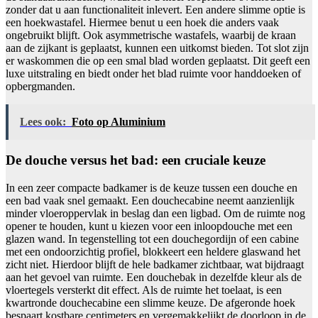
zonder dat u aan functionaliteit inlevert. Een andere slimme optie is
een hoekwastafel. Hiermee benut u een hoek die anders vaak
ongebruikt blijft. Ook asymmetrische wastafels, waarbij de kraan
aan de zijkant is geplaatst, kunnen een uitkomst bieden. Tot slot zijn
er waskommen die op een smal blad worden geplaatst. Dit geeft een
luxe uitstraling en biedt onder het blad ruimte voor handdoeken of
opbergmanden.
Lees ook:
Foto op Aluminium
De douche versus het bad: een cruciale keuze
In een zeer compacte badkamer is de keuze tussen een douche en
een bad vaak snel gemaakt. Een douchecabine neemt aanzienlijk
minder vloeroppervlak in beslag dan een ligbad. Om de ruimte nog
opener te houden, kunt u kiezen voor een inloopdouche met een
glazen wand. In tegenstelling tot een douchegordijn of een cabine
met een ondoorzichtig profiel, blokkeert een heldere glaswand het
zicht niet. Hierdoor blijft de hele badkamer zichtbaar, wat bijdraagt
aan het gevoel van ruimte. Een douchebak in dezelfde kleur als de
vloertegels versterkt dit effect. Als de ruimte het toelaat, is een
kwartronde douchecabine een slimme keuze. De afgeronde hoek
bespaart kostbare centimeters en vergemakkelijkt de doorloop in de