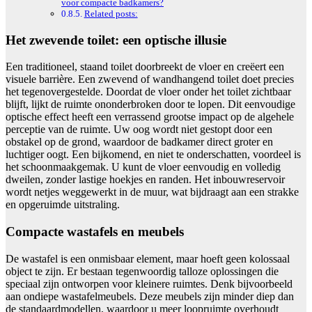
voor compacte badkamers?
Related posts:
Het zwevende toilet: een optische illusie
Een traditioneel, staand toilet doorbreekt de vloer en creëert een
visuele barrière. Een zwevend of wandhangend toilet doet precies
het tegenovergestelde. Doordat de vloer onder het toilet zichtbaar
blijft, lijkt de ruimte ononderbroken door te lopen. Dit eenvoudige
optische effect heeft een verrassend grootse impact op de algehele
perceptie van de ruimte. Uw oog wordt niet gestopt door een
obstakel op de grond, waardoor de badkamer direct groter en
luchtiger oogt. Een bijkomend, en niet te onderschatten, voordeel is
het schoonmaakgemak. U kunt de vloer eenvoudig en volledig
dweilen, zonder lastige hoekjes en randen. Het inbouwreservoir
wordt netjes weggewerkt in de muur, wat bijdraagt aan een strakke
en opgeruimde uitstraling.
Compacte wastafels en meubels
De wastafel is een onmisbaar element, maar hoeft geen kolossaal
object te zijn. Er bestaan tegenwoordig talloze oplossingen die
speciaal zijn ontworpen voor kleinere ruimtes. Denk bijvoorbeeld
aan ondiepe wastafelmeubels. Deze meubels zijn minder diep dan
de standaardmodellen, waardoor u meer loopruimte overhoudt