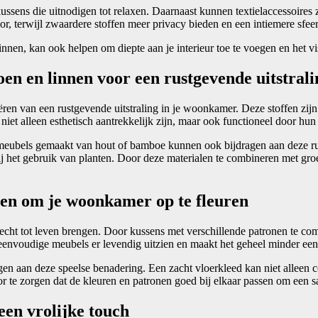
ussens die uitnodigen tot relaxen. Daarnaast kunnen textielaccessoires
oor, terwijl zwaardere stoffen meer privacy bieden en een intiemere sfeer
nnen, kan ook helpen om diepte aan je interieur toe te voegen en het vi
oen en linnen voor een rustgevende uitstrali
eëren van een rustgevende uitstraling in je woonkamer. Deze stoffen zij
niet alleen esthetisch aantrekkelijk zijn, maar ook functioneel door 
l; meubels gemaakt van hout of bamboe kunnen ook bijdragen aan deze ru
 bij het gebruik van planten. Door deze materialen te combineren met gr
nen om je woonkamer op te fleuren
echt tot leven brengen. Door kussens met verschillende patronen te co
fs eenvoudige meubels er levendig uitzien en maakt het geheel minder een
gen aan deze speelse benadering. Een zacht vloerkleed kan niet alleen 
or te zorgen dat de kleuren en patronen goed bij elkaar passen om een 
een vrolijke touch