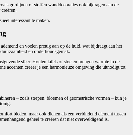
 zoals gordijnen of stoffen wanddecoraties ook bijdragen aan de
 creëren.
sueel interessant te maken.
ng
n ademend en voelen prettig aan op de huid, wat bijdraagt aan het
hun duurzaamheid en onderhoudsgemak.
stgevende sfeer. Houten tafels of stoelen brengen warmte in de
oene accenten creëer je een harmonieuze omgeving die uitnodigt tot
mbineren – zoals strepen, bloemen of geometrische vormen – kun je
tonig.
comfort bieden, maar ook dienen als een verbindend element tussen
samenhangend geheel te creëren dat niet overweldigend is.