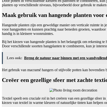
Door potten in verschillende kleuren en patronen te combineren, kun je
planten op verschillende niveaus, bijvoorbeeld door gebruik te maken
Maak gebruik van hangende planten voor e
Hangende planten zijn een geweldige manier om verticale ruimte in je w
voor hangpotten en kunnen prachtig naar beneden groeien, waardoor z
handig is in kleinere woonruimtes.
Bij het kiezen van hangende planten is het belangrijk om rekening te 
Door verschillende soorten hangplanten te combineren, kun je intere
Lees ook:
Breng de natuur naar binnen met een wandvullen
Het gebruik van macramé hangers of stijlvolle potten kan bovendien bij
Creëer een gezellige sfeer met zachte text
Textiel speelt een cruciale rol in het creëren van een gezellige sfeer
kiezen van textiel in warme kleuren of natuurlijke tinten kan helpe