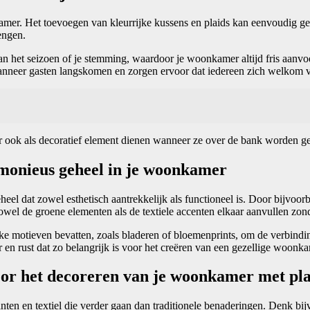
kamer. Het toevoegen van kleurrijke kussens en plaids kan eenvoudig ged
rengen.
 het seizoen of je stemming, waardoor je woonkamer altijd fris aanvoe
anneer gasten langskomen en zorgen ervoor dat iedereen zich welkom v
ar ook als decoratief element dienen wanneer ze over de bank worden g
rmonieus geheel in je woonkamer
eel dat zowel esthetisch aantrekkelijk als functioneel is. Door bijvoorb
t zowel de groene elementen als de textiele accenten elkaar aanvullen zo
e motieven bevatten, zoals bladeren of bloemenprints, om de verbinding t
en rust dat zo belangrijk is voor het creëren van een gezellige woonka
oor het decoreren van je woonkamer met pla
anten en textiel die verder gaan dan traditionele benaderingen. Denk bi