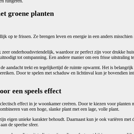
ten fungeren.
met groene planten
jk op te frissen. Ze brengen leven en energie in een anders misschien 
ok zeer onderhoudsvriendelijk, waardoor ze perfect zijn voor drukke hu
nodigt tot ontspanning. Een andere manier om een frisse uitstraling te 
de aandacht trekt en tegelijkertijd de ruimte opwarmt. Het is belangrijk
eiken. Door te spelen met schaduw en lichtinval kun je bovendien inte
or een speels effect
clectisch effect in je woonkamer creëren. Door te kiezen voor planten
combineren van een hoge, slanke plant met een lage, volle plant.
t zijn eigen unieke karakter behoudt. Daarnaast kun je ook variëren met 
aan de speelse sfeer.