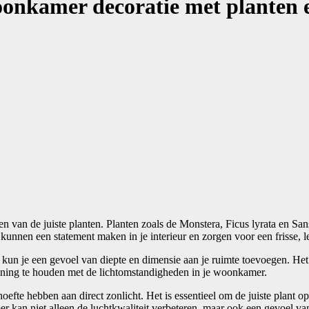
onkamer decoratie met planten e
 van de juiste planten. Planten zoals de Monstera, Ficus lyrata en San
unnen een statement maken in je interieur en zorgen voor een frisse, le
n, kun je een gevoel van diepte en dimensie aan je ruimte toevoegen. H
kening te houden met de lichtomstandigheden in je woonkamer.
hoefte hebben aan direct zonlicht. Het is essentieel om de juiste plant o
kan niet alleen de luchtkwaliteit verbeteren, maar ook een gevoel van