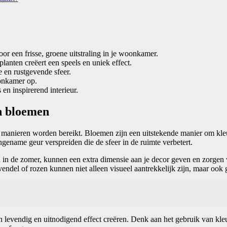
r een frisse, groene uitstraling in je woonkamer.
anten creëert een speels en uniek effect.
e en rustgevende sfeer.
oonkamer op.
en inspirerend interieur.
n bloemen
manieren worden bereikt. Bloemen zijn een uitstekende manier om kleur
ngename geur verspreiden die de sfeer in de ruimte verbetert.
n de zomer, kunnen een extra dimensie aan je decor geven en zorgen voo
vendel of rozen kunnen niet alleen visueel aantrekkelijk zijn, maar o
evendig en uitnodigend effect creëren. Denk aan het gebruik van kleurri