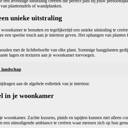
 een levendige uitstraling creëren die perfect past bij jouw persoonlijk
 van plantentafels of wandplanken.
en unieke uitstraling
oonkamer te benutten en tegelijkertijd een unieke uitstraling te creëren
e een speelse touch aan je interieur geven. Het ophangen van planten 
houden met de lichtbehoefte van elke plant. Sommige hangplanten gedije
ssante lagen en texturen aan je woonkamer toevoegen.
d landschap
dragen aan de algehele esthetiek van je interieur.
iel in je woonkamer
 in je woonkamer. Zachte kussens, plaids en tapijten kunnen niet alleen
n om een uitnodigende ambiance te creëren waar mensen zich op hun gem