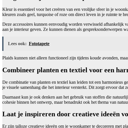
Kleur is essentieel voor het creëren van een vrolijke sfeer in je woon
kleuren zoals geel, turquoise of roze om direct leven in je ruimte te b
Deze accessoires kunnen eenvoudig worden verwisseld afhankelijk van
aan je interieur geven. Ze kunnen dienen als gespreksonderwerpen w
Lees ook:
Fototapete
Plaids kunnen niet alleen functioneel zijn tijdens koude avonden, ma
Combineer planten en textiel voor een ha
De combinatie van planten en textiel kan leiden tot een harmonieus geh
je visuele samenhang die het interieur versterkt. Dit zorgt ervoor da
Daarnaast kun je ook denken aan het gebruik van stoffen die natuurlijk
cohesie binnen het ontwerp, maar benadrukt ook het thema van natuur 
Laat je inspireren door creatieve ideeën v
Er zijn talloze creatieve ideeën om je woonkamer te decoreren met pl