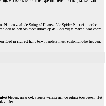
e stijl. Het is ook leuk om te experimenteren met het plaatsen van
. Planten zoals de String of Hearts of de Spider Plant zijn perfect
kan ook helpen om meer ruimte op de vloer vrij te maken, wat vooral
n goed in indirect licht, terwijl andere meer zonlicht nodig hebben.
 comfort bieden, maar ook visuele warmte aan de ruimte toevoegen. Het
ak voelen.