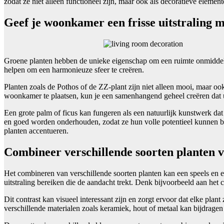
zodat ze niet alleen functioneel zijn, maar ook als decoratieve elemen
Geef je woonkamer een frisse uitstraling 
Groene planten hebben de unieke eigenschap om een ruimte onmiddelli
helpen om een harmonieuze sfeer te creëren.
Planten zoals de Pothos of de ZZ-plant zijn niet alleen mooi, maar o
woonkamer te plaatsen, kun je een samenhangend geheel creëren dat uit
Een grote palm of ficus kan fungeren als een natuurlijk kunstwerk dat 
en goed worden onderhouden, zodat ze hun volle potentieel kunnen ber
planten accentueren.
Combineer verschillende soorten planten vo
Het combineren van verschillende soorten planten kan een speels en e
uitstraling bereiken die de aandacht trekt. Denk bijvoorbeeld aan het 
Dit contrast kan visueel interessant zijn en zorgt ervoor dat elke plan
verschillende materialen zoals keramiek, hout of metaal kan bijdragen 