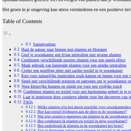
Het groen in je omgeving kan stress verminderen en een positieve i
Table of Contents
Samenvatting
Haal de natuur naar binnen met planten en bloemen
Geef je woonkamer een frisse uitstraling met groene planten
Combineer verschillende soorten planten voor een speels effect
Maak gebruik van hangende planten voor een unieke uitstraling
Creëer een gezellige sfeer met zachte textiel in je woonkamer
Kies voor natuurlijke materialen zoals katoen en linnen voor een r
Speel met verschillende texturen en patronen om je woonkamer op
Voeg kleurrijke kussens en plaids toe voor een vrolijke touch
Combineer planten en textiel voor een harmonieus geheel in je
Laat je inspireren door creatieve ideeën voor het decoreren van 
FAQs
Welke planten zijn het meest geschikt voor woonkamerdec
Hoe kan textiel bijdragen aan de sfeer in de woonkamer?
Wat zijn creatieve manieren om planten in de woonkamer t
Hoe combineer ik planten en textiel in mijn woonkamer?
Hoe onderhoud ik planten in de woonkamer het beste?
Zijn er duurzame opties voor planten en textiel in de woo