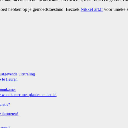
nvloed hebben op je gemoedstoestand. Bezoek
Nikkel-art.fr
voor unieke k
ustgevende uitstraling
 te fleuren
 woonkamer
je woonkamer met planten en textiel
oratie?
e decoreren?
nkamer?