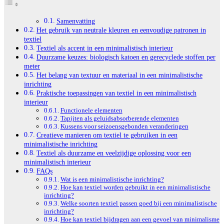
Samenvatting
Het gebruik van neutrale kleuren en eenvoudige patronen in
textiel
Textiel als accent in een minimalistisch interieur
Duurzame keuzes: biologisch katoen en gerecyclede stoffen per
meter
Het belang van textuur en materiaal in een minimalistische
inrichting
Praktische toepassingen van textiel in een minimalistisch
interieur
Functionele elementen
Tapijten als geluidsabsorberende elementen
Kussens voor seizoensgebonden veranderingen
Creatieve manieren om textiel te gebruiken in een
minimalistische inrichting
Textiel als duurzame en veelzijdige oplossing voor een
minimalistisch interieur
FAQs
Wat is een minimalistische inrichting?
Hoe kan textiel worden gebruikt in een minimalistische
inrichting?
Welke soorten textiel passen goed bij een minimalistische
inrichting?
Hoe kan textiel bijdragen aan een gevoel van minimalisme