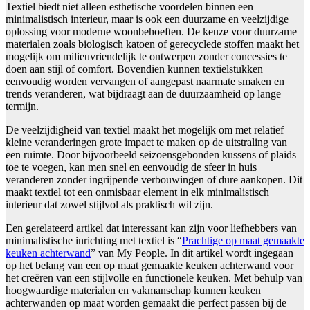
Textiel biedt niet alleen esthetische voordelen binnen een
minimalistisch interieur, maar is ook een duurzame en veelzijdige
oplossing voor moderne woonbehoeften. De keuze voor duurzame
materialen zoals biologisch katoen of gerecyclede stoffen maakt het
mogelijk om milieuvriendelijk te ontwerpen zonder concessies te
doen aan stijl of comfort. Bovendien kunnen textielstukken
eenvoudig worden vervangen of aangepast naarmate smaken en
trends veranderen, wat bijdraagt aan de duurzaamheid op lange
termijn.
De veelzijdigheid van textiel maakt het mogelijk om met relatief
kleine veranderingen grote impact te maken op de uitstraling van
een ruimte. Door bijvoorbeeld seizoensgebonden kussens of plaids
toe te voegen, kan men snel en eenvoudig de sfeer in huis
veranderen zonder ingrijpende verbouwingen of dure aankopen. Dit
maakt textiel tot een onmisbaar element in elk minimalistisch
interieur dat zowel stijlvol als praktisch wil zijn.
Een gerelateerd artikel dat interessant kan zijn voor liefhebbers van
minimalistische inrichting met textiel is “
Prachtige op maat gemaakte
keuken achterwand
” van My People. In dit artikel wordt ingegaan
op het belang van een op maat gemaakte keuken achterwand voor
het creëren van een stijlvolle en functionele keuken. Met behulp van
hoogwaardige materialen en vakmanschap kunnen keuken
achterwanden op maat worden gemaakt die perfect passen bij de