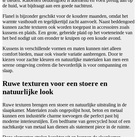
te bieden. Katoenen beddengoed is ademend en voelt prettig aan op
de huid, wat bijdraagt aan een goede nachtrust.
Flanel is bijzonder geschikt voor de koudere maanden, omdat het
warmte vasthoudt en tegelijkertijd zacht aanvoelt. Naast beddengoed
kunnen zachte texturen ook worden toegepast in accessoires zoals
kussens en plaids. Een grote, gebreide plaid op het voeteneinde van
het bed nodigt uit om eronder te kruipen op een koude avond.
Kussens in verschillende vormen en maten kunnen niet alleen
comfort bieden, maar ook visuele variatie aanbrengen. Door te
kiezen voor zachte kleuren en natuurlijke materialen kan men een
serene omgeving creëren die bevorderlijk is voor ontspanning en
slaap.
Ruwe texturen voor een stoere en
natuurlijke look
Ruwe texturen brengen een stoere en natuurlijke uitstraling in de
slaapkamer. Materialen zoals ongepolijst hout, beton en metaal
kunnen een industriële charme toevoegen die perfect past bij
moderne interieurstijlen. Een bedframe van gerecycled hout of een
nachtkastje van metaal kan dienen als statement piece in de ruimte.