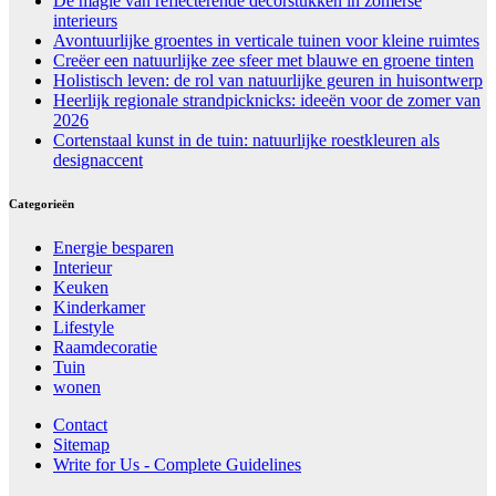
De magie van reflecterende decorstukken in zomerse
interieurs
Avontuurlijke groentes in verticale tuinen voor kleine ruimtes
Creëer een natuurlijke zee sfeer met blauwe en groene tinten
Holistisch leven: de rol van natuurlijke geuren in huisontwerp
Heerlijk regionale strandpicknicks: ideeën voor de zomer van
2026
Cortenstaal kunst in de tuin: natuurlijke roestkleuren als
designaccent
Categorieën
Energie besparen
Interieur
Keuken
Kinderkamer
Lifestyle
Raamdecoratie
Tuin
wonen
Contact
Sitemap
Write for Us - Complete Guidelines