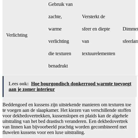
Gebruik van
zachte,
Versterkt de
warme
sfeer en diepte
Dimmer
Verlichting
verlichting
van
sfeerla
die texturen
textuurelementen
benadrukt
Lees ook:
Hoe bourgondisch donkerrood warmte toevoegt
aan je zomer interieur
Beddengoed en kussens zijn uitstekende manieren om texturen toe
te voegen aan de slaapkamer. Het kiezen van verschillende stoffen
voor dekbedovertrekken, kussenslopen en plaids kan de algehele
uitstraling van het bed drastisch veranderen. Een dekbedovertrek
van linnen kan bijvoorbeeld prachtig worden gecombineerd met
fluwelen kussens voor een luxe uitstraling.