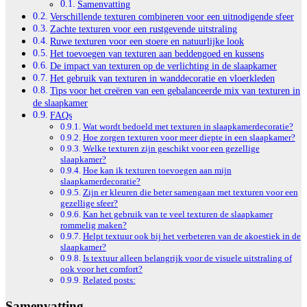
Samenvatting
Verschillende texturen combineren voor een uitnodigende sfeer
Zachte texturen voor een rustgevende uitstraling
Ruwe texturen voor een stoere en natuurlijke look
Het toevoegen van texturen aan beddengoed en kussens
De impact van texturen op de verlichting in de slaapkamer
Het gebruik van texturen in wanddecoratie en vloerkleden
Tips voor het creëren van een gebalanceerde mix van texturen in
de slaapkamer
FAQs
Wat wordt bedoeld met texturen in slaapkamerdecoratie?
Hoe zorgen texturen voor meer diepte in een slaapkamer?
Welke texturen zijn geschikt voor een gezellige
slaapkamer?
Hoe kan ik texturen toevoegen aan mijn
slaapkamerdecoratie?
Zijn er kleuren die beter samengaan met texturen voor een
gezellige sfeer?
Kan het gebruik van te veel texturen de slaapkamer
rommelig maken?
Helpt textuur ook bij het verbeteren van de akoestiek in de
slaapkamer?
Is textuur alleen belangrijk voor de visuele uitstraling of
ook voor het comfort?
Related posts:
Samenvatting