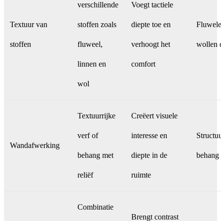
verschillende
Voegt tactiele
Textuur van
stoffen zoals
diepte toe en
Fluwele
stoffen
fluweel,
verhoogt het
wollen 
linnen en
comfort
wol
Textuurrijke
Creëert visuele
verf of
interesse en
Structu
Wandafwerking
behang met
diepte in de
behang
reliëf
ruimte
Combinatie
Brengt contrast