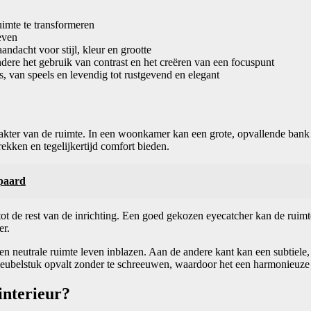
imte te transformeren
even
andacht voor stijl, kleur en grootte
ndere het gebruik van contrast en het creëren van een focuspunt
, van speels en levendig tot rustgevend en elegant
akter van de ruimte. In een woonkamer kan een grote, opvallende bank o
ekken en tegelijkertijd comfort bieden.
ipaard
t de rest van de inrichting. Een goed gekozen eyecatcher kan de ruimte 
er.
en neutrale ruimte leven inblazen. Aan de andere kant kan een subtiele,
t meubelstuk opvalt zonder te schreeuwen, waardoor het een harmonieuze
interieur?