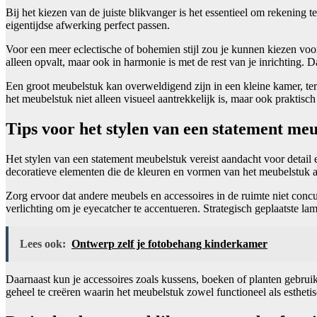
Bij het kiezen van de juiste blikvanger is het essentieel om rekening 
eigentijdse afwerking perfect passen.
Voor een meer eclectische of bohemien stijl zou je kunnen kiezen voor 
alleen opvalt, maar ook in harmonie is met de rest van je inrichting.
Een groot meubelstuk kan overweldigend zijn in een kleine kamer, terw
het meubelstuk niet alleen visueel aantrekkelijk is, maar ook praktisc
Tips voor het stylen van een statement me
Het stylen van een statement meubelstuk vereist aandacht voor detail e
decoratieve elementen die de kleuren en vormen van het meubelstuk a
Zorg ervoor dat andere meubels en accessoires in de ruimte niet conc
verlichting om je eyecatcher te accentueren. Strategisch geplaatste l
Lees ook:
Ontwerp zelf je fotobehang kinderkamer
Daarnaast kun je accessoires zoals kussens, boeken of planten gebrui
geheel te creëren waarin het meubelstuk zowel functioneel als esthetisc