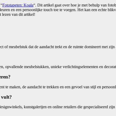
 “
Fototapeten: Koala
“. Dit artikel gaat over hoe je met behulp van foto
leuren en een persoonlijke touch toe te voegen. Het kan een echte blikva
 lezen van dit artikel!
ect of meubelstuk dat de aandacht trekt en de ruimte domineert met zij
en, opvallende meubelstukken, unieke verlichtingselementen en decorat
eren?
t te maken, de aandacht te trekken en een gevoel van stijl en persoonl
 vult?
signwinkels, kunstgalerijen en online retailers die gespecialiseerd zijn