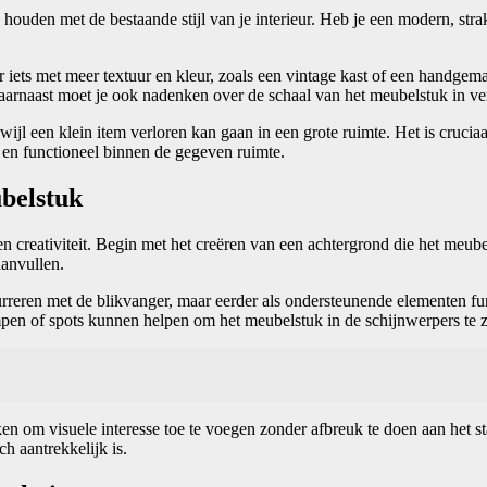
te houden met de bestaande stijl van je interieur. Heb je een modern, st
iets met meer textuur en kleur, zoals een vintage kast of een handgemaa
 Daarnaast moet je ook nadenken over de schaal van het meubelstuk in ve
ijl een klein item verloren kan gaan in een grote ruimte. Het is cruci
h en functioneel binnen de gegeven ruimte.
ubelstuk
n creativiteit. Begin met het creëren van een achtergrond die het meube
anvullen.
urreren met de blikvanger, maar eerder als ondersteunende elementen fu
ampen of spots kunnen helpen om het meubelstuk in de schijnwerpers te 
ken om visuele interesse toe te voegen zonder afbreuk te doen aan het
h aantrekkelijk is.