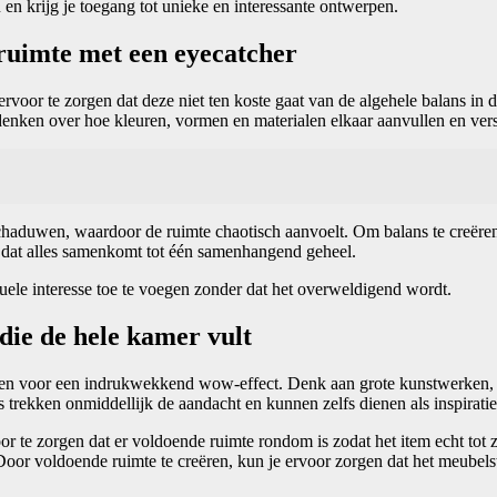
 en krijg je toegang tot unieke en interessante ontwerpen.
ruimte met een eyecatcher
rvoor te zorgen dat deze niet ten koste gaat van de algehele balans in 
denken over hoe kleuren, vormen en materialen elkaar aanvullen en vers
haduwen, waardoor de ruimte chaotisch aanvoelt. Om balans te creëren
oor dat alles samenkomt tot één samenhangend geheel.
le interesse toe te voegen zonder dat het overweldigend wordt.
die de hele kamer vult
zorgen voor een indrukwekkend wow-effect. Denk aan grote kunstwerken, 
 trekken onmiddellijk de aandacht en kunnen zelfs dienen als inspirati
oor te zorgen dat er voldoende ruimte rondom is zodat het item echt tot
 Door voldoende ruimte te creëren, kun je ervoor zorgen dat het meubel