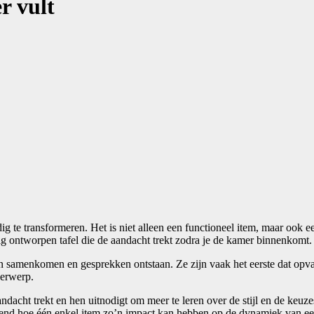
r vult
te transformeren. Het is niet alleen een functioneel item, maar ook ee
nig ontworpen tafel die de aandacht trekt zodra je de kamer binnenkomt.
samenkomen en gesprekken ontstaan. Ze zijn vaak het eerste dat opvalt 
derwerp.
acht trekt en hen uitnodigt om meer te leren over de stijl en de keuzes
erend hoe één enkel item zo’n impact kan hebben op de dynamiek van een