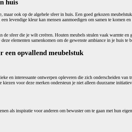
n huis
imte, maar ook op de algehele sfeer in huis. Een goed gekozen meubels
n een levendige kleur kan mensen aanmoedigen om samen te komen en tijd
 de sfeer die je wilt creëren. Houten meubels stralen vaak warmte en g
hoe deze elementen samenkomen om de gewenste ambiance in je huis te b
or een opvallend meubelstuk
ieke en interessante ontwerpen opleveren die zich onderscheiden van tr
te kiezen voor deze merken ondersteun je niet alleen duurzame initiatiev
ienen als inspiratie voor anderen om bewuster om te gaan met hun eige