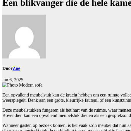
Een blikvanger die de hele kame
Door
Zoë
jun 6, 2025
Een opvallend meubelstuk kan de kracht hebben om een ruimte volledig 
weerspiegelt. Denk aan een grote, kleurrijke fauteuil of een kunstzin
Deze meubelstukken fungeren als het hart van de ruimte, waar mensen 
Bovendien kan een opvallend meubelstuk dienen als een gesprekson
Wanneer gasten op bezoek komen, is het vaak zo’n meubel dat hun aand
sfeer, maar versterkt ook de verbinding tussen mensen. Het is fascin